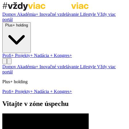
Domov
Akadémia+
Inovačné vzdelávanie
Lifestyle
Vždy viac
portál
Plus+ holding
Profi+
Projekty+
Nadácia +
Kongres+
Domov
Akadémia+
Inovačné vzdelávanie
Lifestyle
Vždy viac
portál
Plus+ holding
Profi+
Projekty+
Nadácia +
Kongres+
Vitajte v zóne úspechu