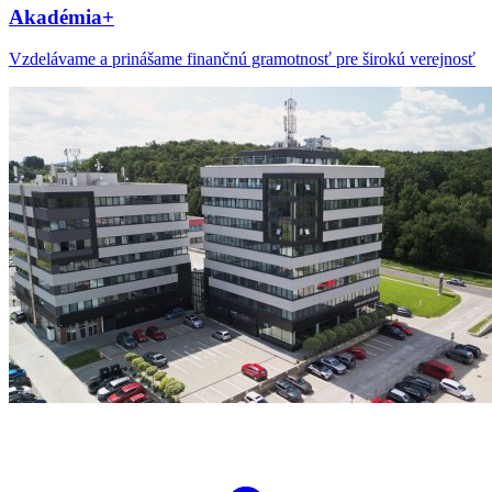
Akadémia+
Vzdelávame a prinášame finančnú gramotnosť pre širokú verejnosť