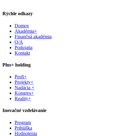
Rýchle odkazy
Domov
Akadémia+
Finančná akadémia
Q/A
Podujatia
Kontakt
Plus+ holding
Profi+
Projekty+
Nadácia +
Kongres+
Reality+
Inovačné vzdelávanie
Program
Prihláška
Hodnotenia