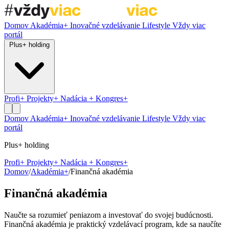
Domov
Akadémia+
Inovačné vzdelávanie
Lifestyle
Vždy viac
portál
Plus+ holding
Profi+
Projekty+
Nadácia +
Kongres+
Domov
Akadémia+
Inovačné vzdelávanie
Lifestyle
Vždy viac
portál
Plus+ holding
Profi+
Projekty+
Nadácia +
Kongres+
Domov
/
Akadémia+
/
Finančná akadémia
Finančná akadémia
Naučte sa rozumieť peniazom a investovať do svojej budúcnosti.
Finančná akadémia je praktický vzdelávací program, kde sa naučíte