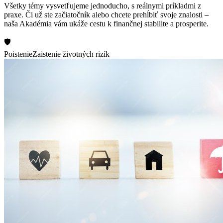
Všetky témy vysvetľujeme jednoducho, s reálnymi príkladmi z
praxe. Či už ste začiatočník alebo chcete prehĺbiť svoje znalosti –
naša Akadémia vám ukáže cestu k finančnej stabilite a prosperite.
🛡️
Poistenie
Zaistenie životných rizík