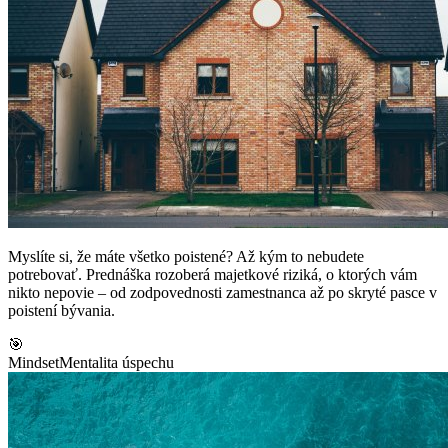
Myslíte si, že máte všetko poistené? Až kým to nebudete
potrebovať. Prednáška rozoberá majetkové riziká, o ktorých vám
nikto nepovie – od zodpovednosti zamestnanca až po skryté pasce v
poistení bývania.
🎯
Mindset
Mentalita úspechu