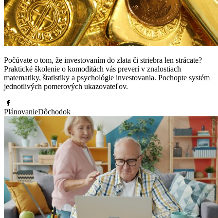
Počúvate o tom, že investovaním do zlata či striebra len strácate?
Praktické školenie o komoditách vás preverí v znalostiach
matematiky, štatistiky a psychológie investovania. Pochopte systém
jednotlivých pomerových ukazovateľov.
👴
Plánovanie
Dôchodok