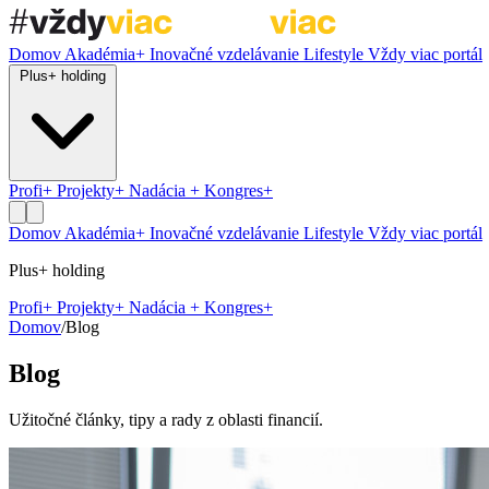
Domov
Akadémia+
Inovačné vzdelávanie
Lifestyle
Vždy viac portál
Plus+ holding
Profi+
Projekty+
Nadácia +
Kongres+
Domov
Akadémia+
Inovačné vzdelávanie
Lifestyle
Vždy viac portál
Plus+ holding
Profi+
Projekty+
Nadácia +
Kongres+
Domov
/
Blog
Blog
Užitočné články, tipy a rady z oblasti financií.