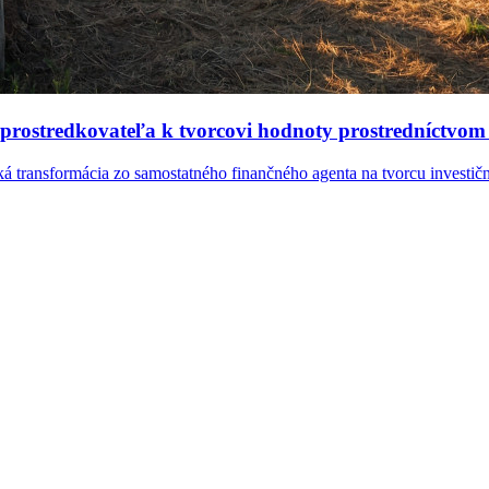
sprostredkovateľa k tvorcovi hodnoty prostredníctvo
á transformácia zo samostatného finančného agenta na tvorcu investič