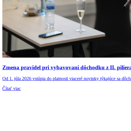
Zmena pravidel pri vybavovaní dôchodku z II. pilier
Od 1. júla 2026 vstúpia do platnosti viaceré novinky týkajúce sa dô
Čítať viac