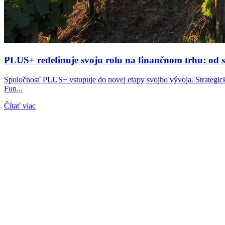
PLUS+ redefinuje svoju rolu na finančnom trhu: od 
Spoločnosť PLUS+ vstupuje do novej etapy svojho vývoja. Strategick
Fun...
Čítať viac