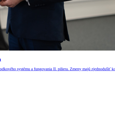
a
chodkového systému a fungovania II. piliera. Zmeny majú zjednodušiť k